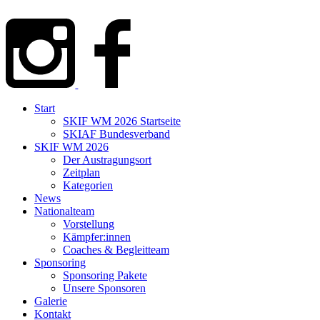
Zum
Inhalt
wechseln
Start
SKIF WM 2026 Startseite
SKIAF Bundesverband
SKIF WM 2026
Der Austragungsort
Zeitplan
Kategorien
News
Nationalteam
Vorstellung
Kämpfer:innen
Coaches & Begleitteam
Sponsoring
Sponsoring Pakete
Unsere Sponsoren
Galerie
Kontakt