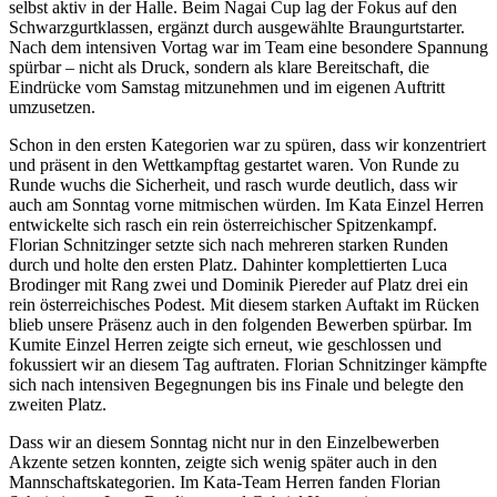
selbst aktiv in der Halle. Beim Nagai Cup lag der Fokus auf den
Schwarzgurtklassen, ergänzt durch ausgewählte Braungurtstarter.
Nach dem intensiven Vortag war im Team eine besondere Spannung
spürbar – nicht als Druck, sondern als klare Bereitschaft, die
Eindrücke vom Samstag mitzunehmen und im eigenen Auftritt
umzusetzen.
Schon in den ersten Kategorien war zu spüren, dass wir konzentriert
und präsent in den Wettkampftag gestartet waren. Von Runde zu
Runde wuchs die Sicherheit, und rasch wurde deutlich, dass wir
auch am Sonntag vorne mitmischen würden. Im Kata Einzel Herren
entwickelte sich rasch ein rein österreichischer Spitzenkampf.
Florian Schnitzinger setzte sich nach mehreren starken Runden
durch und holte den ersten Platz. Dahinter komplettierten Luca
Brodinger mit Rang zwei und Dominik Piereder auf Platz drei ein
rein österreichisches Podest. Mit diesem starken Auftakt im Rücken
blieb unsere Präsenz auch in den folgenden Bewerben spürbar. Im
Kumite Einzel Herren zeigte sich erneut, wie geschlossen und
fokussiert wir an diesem Tag auftraten. Florian Schnitzinger kämpfte
sich nach intensiven Begegnungen bis ins Finale und belegte den
zweiten Platz.
Dass wir an diesem Sonntag nicht nur in den Einzelbewerben
Akzente setzen konnten, zeigte sich wenig später auch in den
Mannschaftskategorien. Im Kata-Team Herren fanden Florian