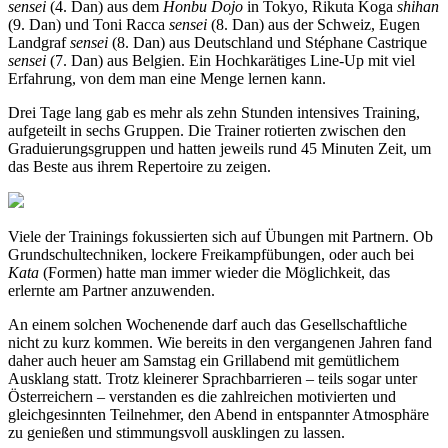
sensei
(4. Dan) aus dem
Honbu Dojo
in Tokyo, Rikuta Koga
shihan
(9. Dan) und Toni Racca
sensei
(8. Dan) aus der Schweiz, Eugen
Landgraf
sensei
(8. Dan) aus Deutschland und Stéphane Castrique
sensei
(7. Dan) aus Belgien. Ein Hochkarätiges Line-Up mit viel
Erfahrung, von dem man eine Menge lernen kann.
Drei Tage lang gab es mehr als zehn Stunden intensives Training,
aufgeteilt in sechs Gruppen. Die Trainer rotierten zwischen den
Graduierungsgruppen und hatten jeweils rund 45 Minuten Zeit, um
das Beste aus ihrem Repertoire zu zeigen.
Viele der Trainings fokussierten sich auf Übungen mit Partnern. Ob
Grundschultechniken, lockere Freikampfübungen, oder auch bei
Kata
(Formen) hatte man immer wieder die Möglichkeit, das
erlernte am Partner anzuwenden.
An einem solchen Wochenende darf auch das Gesellschaftliche
nicht zu kurz kommen. Wie bereits in den vergangenen Jahren fand
daher auch heuer am Samstag ein Grillabend mit gemütlichem
Ausklang statt. Trotz kleinerer Sprachbarrieren – teils sogar unter
Österreichern – verstanden es die zahlreichen motivierten und
gleichgesinnten Teilnehmer, den Abend in entspannter Atmosphäre
zu genießen und stimmungsvoll ausklingen zu lassen.