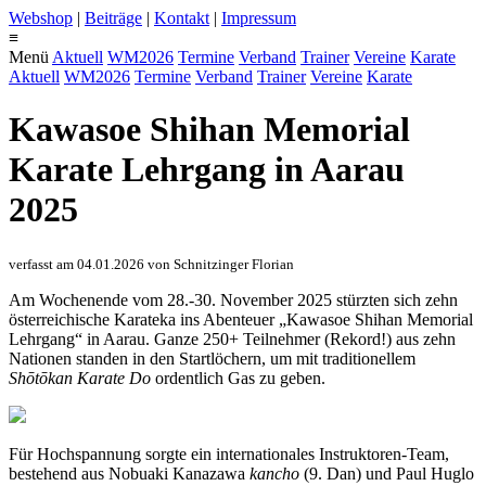
Webshop
|
Beiträge
|
Kontakt
|
Impressum
≡
Menü
Aktuell
WM2026
Termine
Verband
Trainer
Vereine
Karate
Aktuell
WM2026
Termine
Verband
Trainer
Vereine
Karate
Kawasoe Shihan Memorial
Karate Lehrgang in Aarau
2025
verfasst am 04.01.2026 von Schnitzinger Florian
Am Wochenende vom 28.-30. November 2025 stürzten sich zehn
österreichische Karateka ins Abenteuer „Kawasoe Shihan Memorial
Lehrgang“ in Aarau. Ganze 250+ Teilnehmer (Rekord!) aus zehn
Nationen standen in den Startlöchern, um mit traditionellem
Shōtōkan Karate Do
ordentlich Gas zu geben.
Für Hochspannung sorgte ein internationales Instruktoren-Team,
bestehend aus Nobuaki Kanazawa
kancho
(9. Dan) und Paul Huglo