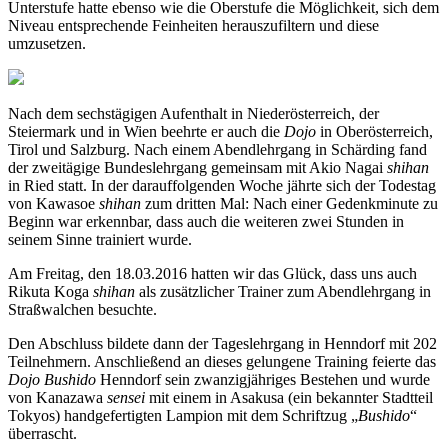
Unterstufe hatte ebenso wie die Oberstufe die Möglichkeit, sich dem
Niveau entsprechende Feinheiten herauszufiltern und diese
umzusetzen.
Nach dem sechstägigen Aufenthalt in Niederösterreich, der
Steiermark und in Wien beehrte er auch die
Dojo
in Oberösterreich,
Tirol und Salzburg. Nach einem Abendlehrgang in Schärding fand
der zweitägige Bundeslehrgang gemeinsam mit Akio Nagai
shihan
in Ried statt. In der darauffolgenden Woche jährte sich der Todestag
von Kawasoe
shihan
zum dritten Mal: Nach einer Gedenkminute zu
Beginn war erkennbar, dass auch die weiteren zwei Stunden in
seinem Sinne trainiert wurde.
Am Freitag, den 18.03.2016 hatten wir das Glück, dass uns auch
Rikuta Koga
shihan
als zusätzlicher Trainer zum Abendlehrgang in
Straßwalchen besuchte.
Den Abschluss bildete dann der Tageslehrgang in Henndorf mit 202
Teilnehmern. Anschließend an dieses gelungene Training feierte das
Dojo Bushido
Henndorf sein zwanzigjähriges Bestehen und wurde
von Kanazawa
sensei
mit einem in Asakusa (ein bekannter Stadtteil
Tokyos) handgefertigten Lampion mit dem Schriftzug „
Bushido
“
überrascht.