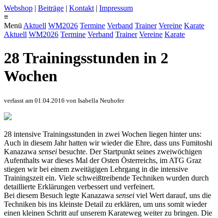
Webshop
|
Beiträge
|
Kontakt
|
Impressum
≡
Menü
Aktuell
WM2026
Termine
Verband
Trainer
Vereine
Karate
Aktuell
WM2026
Termine
Verband
Trainer
Vereine
Karate
28 Trainingsstunden in 2
Wochen
verfasst am 01.04.2016 von Isabella Neuhofer
28 intensive Trainingsstunden in zwei Wochen liegen hinter uns:
Auch in diesem Jahr hatten wir wieder die Ehre, dass uns Fumitoshi
Kanazawa
sensei
besuchte. Der Startpunkt seines zweiwöchigen
Aufenthalts war dieses Mal der Osten Österreichs, im ATG Graz
stiegen wir bei einem zweitägigen Lehrgang in die intensive
Trainingszeit ein. Viele schweißtreibende Techniken wurden durch
detaillierte Erklärungen verbessert und verfeinert.
Bei diesem Besuch legte Kanazawa
sensei
viel Wert darauf, uns die
Techniken bis ins kleinste Detail zu erklären, um uns somit wieder
einen kleinen Schritt auf unserem Karateweg weiter zu bringen. Die