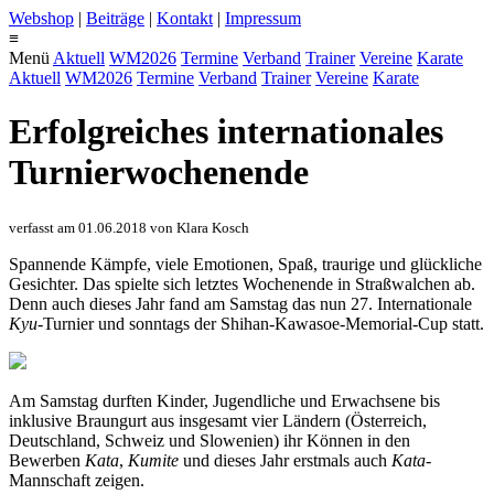
Webshop
|
Beiträge
|
Kontakt
|
Impressum
≡
Menü
Aktuell
WM2026
Termine
Verband
Trainer
Vereine
Karate
Aktuell
WM2026
Termine
Verband
Trainer
Vereine
Karate
Erfolgreiches internationales
Turnierwochenende
verfasst am 01.06.2018 von Klara Kosch
Spannende Kämpfe, viele Emotionen, Spaß, traurige und glückliche
Gesichter. Das spielte sich letztes Wochenende in Straßwalchen ab.
Denn auch dieses Jahr fand am Samstag das nun 27. Internationale
Kyu
-Turnier und sonntags der Shihan-Kawasoe-Memorial-Cup statt.
Am Samstag durften Kinder, Jugendliche und Erwachsene bis
inklusive Braungurt aus insgesamt vier Ländern (Österreich,
Deutschland, Schweiz und Slowenien) ihr Können in den
Bewerben
Kata
,
Kumite
und dieses Jahr erstmals auch
Kata
-
Mannschaft zeigen.