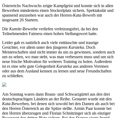
Österreichs Nachwuchs zeigte Kampfgeist und konnte sich in allen
Bewerben mindestens einen Stockerlplatz sichern. Spektakulär und
spannend anzusehen war auch der Herren-
Kata
-Bewerb mit
insgesamt 26 Startern.
Die
Kumite
-Bewerbe verliefen verletzungsfrei, da bei den
Teilnehmenden Fairness einen hohen Stellungswert hatte.
Leider gab es natürlich auch viele enttäuschte und traurige
Gesichter, vor allem unter den jüngeren
Karateka
. Doch
Meisterschaften sind nicht immer da um zu gewinnen, sondern auch
um zu sehen, wo man steht, was man verbessern muss und um sich
neue frische Motivation für weiteres Training zu holen. Außerdem
ist es eine sehr gute Gelegenheit
Karateka
aus anderen Vereinen
oder aus dem Ausland kennen zu lernen und neue Freundschaften
zu schließen.
Am Sonntag waren dann Braun- und Schwarzgürtel aus den drei
deutschsprachigen Ländern an der Reihe. Gestartet wurde mit den
Kata
-Bewerben, bei denen sich sowohl bei den Damen als auch bei
den Herren Österreich an die Spitze stellte. Armin Paar konnte bei
den Herren überzeugen und Florian Schnitzinger sich als einziger
Braungurt den dritten Platz sichern. Bei den Damen siegte Ingrid