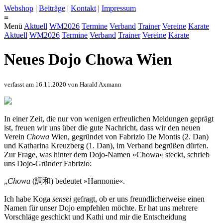
Webshop
|
Beiträge
|
Kontakt
|
Impressum
≡
Menü
Aktuell
WM2026
Termine
Verband
Trainer
Vereine
Karate
Aktuell
WM2026
Termine
Verband
Trainer
Vereine
Karate
Neues Dojo Chowa Wien
verfasst am 16.11.2020 von Harald Axmann
In einer Zeit, die nur von wenigen erfreulichen Meldungen geprägt
ist, freuen wir uns über die gute Nachricht, dass wir den neuen
Verein
Chowa
Wien, gegründet von Fabrizio De Montis (2. Dan)
und Katharina Kreuzberg (1. Dan), im Verband begrüßen dürfen.
Zur Frage, was hinter dem Dojo-Namen »Chowa« steckt, schrieb
uns Dojo-Gründer Fabrizio:
„
Chowa
(調和) bedeutet »Harmonie«.
Ich habe Koga
sensei
gefragt, ob er uns freundlicherweise einen
Namen für unser Dojo empfehlen möchte. Er hat uns mehrere
Vorschläge geschickt und Kathi und mir die Entscheidung