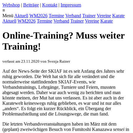
Webshop
|
Beiträge
|
Kontakt
|
Impressum
≡
Menü
Aktuell
WM2026
Termine
Verband
Trainer
Vereine
Karate
Aktuell
WM2026
Termine
Verband
Trainer
Vereine
Karate
Online-Training? Muss weiter
Training!
verfasst am 23.11.2020 von Svenja Rainer
Auf der News-Seite der SKIAF ist es seit Anfang des Jahres sehr
ruhig geworden. Die Welt hat sich für alle verändert und die
normalerweise stattfindenden SKIAF-Events, wie
Verbandstrainings, Lehrgänge, Turniere und Feiern, mussten
abgesagt werden. Daher war auch wenig zu berichten und man
könnte meinen, der Mut hat uns verlassen. Es ist aber auch in der
Karatewelt keineswegs ruhig geblieben, es war und ist nur alles
„anders“. Es folgt ein kurzer Rückblick, ein Übergang der
Problemaufstellung und die Lösungswege, die man fand.
Die letzten Verbandsveranstaltungen haben im März mit dem
(geplant) zweiwöchigen Besuch von Fumitoshi Kanazawa
sensei
in