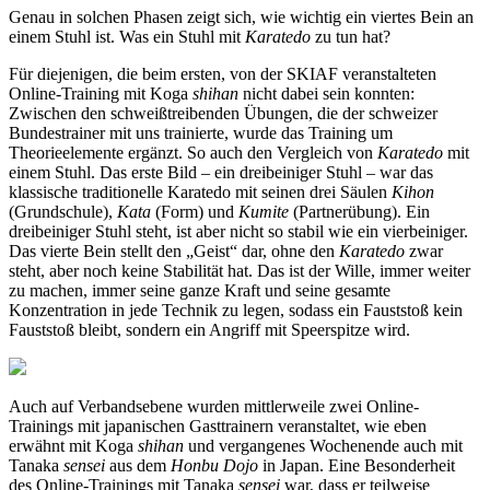
Genau in solchen Phasen zeigt sich, wie wichtig ein viertes Bein an
einem Stuhl ist. Was ein Stuhl mit
Karatedo
zu tun hat?
Für diejenigen, die beim ersten, von der SKIAF veranstalteten
Online-Training mit Koga
shihan
nicht dabei sein konnten:
Zwischen den schweißtreibenden Übungen, die der schweizer
Bundestrainer mit uns trainierte, wurde das Training um
Theorieelemente ergänzt. So auch den Vergleich von
Karatedo
mit
einem Stuhl. Das erste Bild – ein dreibeiniger Stuhl – war das
klassische traditionelle Karatedo mit seinen drei Säulen
Kihon
(Grundschule),
Kata
(Form) und
Kumite
(Partnerübung). Ein
dreibeiniger Stuhl steht, ist aber nicht so stabil wie ein vierbeiniger.
Das vierte Bein stellt den „Geist“ dar, ohne den
Karatedo
zwar
steht, aber noch keine Stabilität hat. Das ist der Wille, immer weiter
zu machen, immer seine ganze Kraft und seine gesamte
Konzentration in jede Technik zu legen, sodass ein Fauststoß kein
Fauststoß bleibt, sondern ein Angriff mit Speerspitze wird.
Auch auf Verbandsebene wurden mittlerweile zwei Online-
Trainings mit japanischen Gasttrainern veranstaltet, wie eben
erwähnt mit Koga
shihan
und vergangenes Wochenende auch mit
Tanaka
sensei
aus dem
Honbu Dojo
in Japan. Eine Besonderheit
des Online-Trainings mit Tanaka
sensei
war, dass er teilweise