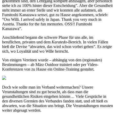
gekommen sind, den Lehrgang komplett abzusagen, aber persönlich
stehe ich zu 100% hinter dieser Entscheidung”. Aber die Gesundheit
steht immer an erster Stelle und wir konnten alle aufatmen, als
Fumitoshi Kanazawa
sensei
, gut zu Hause angekommen, schrieb:
“Oss Willi. I arrived safely in Japan. Thank you very much in
Austria. Thanks for the fun memories. OSS!! Fumitoshi
Kanazawa”.
Anschließend begann die schwere Phase für uns alle, im
beruflichen, privaten und dem
Karatedo
-Bereich. In vielen Fällen
hieß die Devise “abwarten, das wird schon vorbei gehen”. Es zeigte
sich, wo Loyalität und wo Wille herrscht.
Von einigen Vereinen wurde – abhängig von den (regionalen)
Bestimmungen – ab März Outdoor trainiert oder per Video-
Konferenzen von zu Hause ein Online-Training gestaltet.
Doch wie sollte man im Verband weitermachen? Unsere
Veranstaltungen sind zu gut besucht, als dass man die
gesundheitlichen Risiken eingehen könnte… Viele Gespräche in
den diversen Gremien des Verbandes fanden statt, und oft hieß es
abwarten, was die Situation uns bringt. Die Veranstaltungen mussten
weiter abgesagt werden.