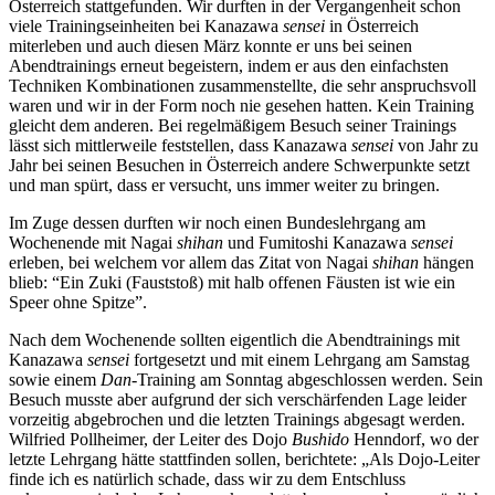
Österreich stattgefunden. Wir durften in der Vergangenheit schon
viele Trainingseinheiten bei Kanazawa
sensei
in Österreich
miterleben und auch diesen März konnte er uns bei seinen
Abendtrainings erneut begeistern, indem er aus den einfachsten
Techniken Kombinationen zusammenstellte, die sehr anspruchsvoll
waren und wir in der Form noch nie gesehen hatten. Kein Training
gleicht dem anderen. Bei regelmäßigem Besuch seiner Trainings
lässt sich mittlerweile feststellen, dass Kanazawa
sensei
von Jahr zu
Jahr bei seinen Besuchen in Österreich andere Schwerpunkte setzt
und man spürt, dass er versucht, uns immer weiter zu bringen.
Im Zuge dessen durften wir noch einen Bundeslehrgang am
Wochenende mit Nagai
shihan
und Fumitoshi Kanazawa
sensei
erleben, bei welchem vor allem das Zitat von Nagai
shihan
hängen
blieb: “Ein Zuki (Fauststoß) mit halb offenen Fäusten ist wie ein
Speer ohne Spitze”.
Nach dem Wochenende sollten eigentlich die Abendtrainings mit
Kanazawa
sensei
fortgesetzt und mit einem Lehrgang am Samstag
sowie einem
Dan
-Training am Sonntag abgeschlossen werden. Sein
Besuch musste aber aufgrund der sich verschärfenden Lage leider
vorzeitig abgebrochen und die letzten Trainings abgesagt werden.
Wilfried Pollheimer, der Leiter des Dojo
Bushido
Henndorf, wo der
letzte Lehrgang hätte stattfinden sollen, berichtete: „Als Dojo-Leiter
finde ich es natürlich schade, dass wir zu dem Entschluss